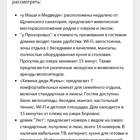
рассмотреть:
«у Маши и Медведя»: расположены недалеко от
Щучинского санатория, предлагают живописное
месторасположение рядом с озером и лесом;
“у Прохоровых”: в стоимость проживания в гостевом
домике входят такие удобства: Wi-Fi, автостоянка,
зоны отдыха с беседками и качелями, мангалы,
полностью оборудованная кухня и столовая.
Прогулка до озера занимает 15 минут. Также
предлагаются различные экскурсии и возможность
аренды велосипедов;
«Хижина дяди Жумы»: предлагает 7
комфортабельных комнат для семейного отдыха,
включая стандартные и люксы. Гостям доступны
баня, велосипеды, беседки, мангал, настольный
теннис, Wi-Fi и детская площадка. Дом находится в
15 минутах от пляжа на озере Боровое;
домик “Уют”: предлагает номера с видом на озеро:
стандартные, полулюкс и люкс, всего 16 номеров. В
наличии кабельное ТВ, интернет, кухня для готовки и
прачечная. Инфраструктура включает внутренний