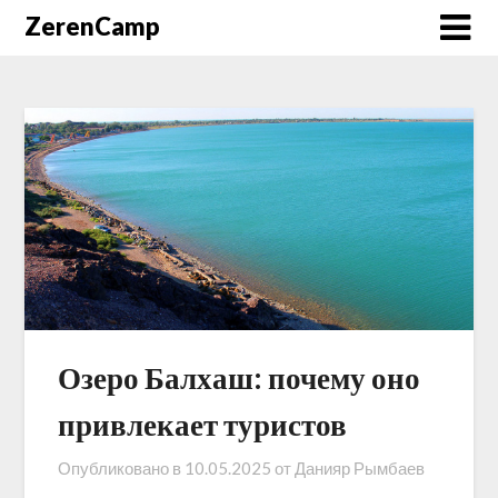
ZerenCamp
Озеро Балхаш: почему оно
привлекает туристов
Опубликовано в
10.05.2025
от
Данияр Рымбаев