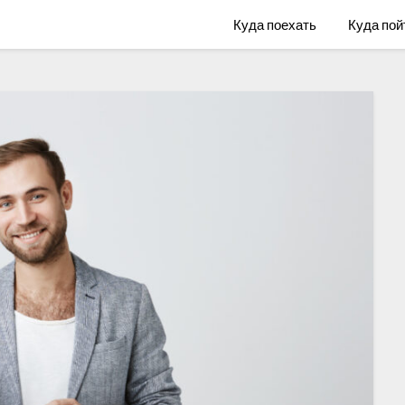
Куда поехать
Куда пой