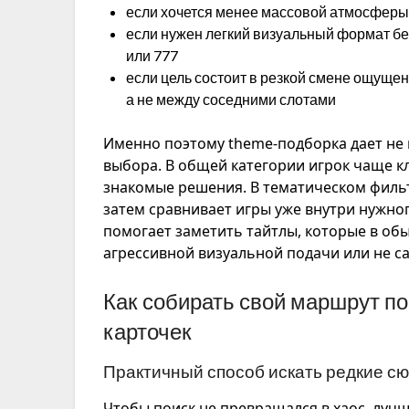
если хочется менее массовой атмосферы
если нужен легкий визуальный формат бе
или 777
если цель состоит в резкой смене ощущен
а не между соседними слотами
Именно поэтому theme-подборка дает не 
выбора. В общей категории игрок чаще к
знакомые решения. В тематическом фильт
затем сравнивает игры уже внутри нужно
помогает заметить тайтлы, которые в об
агрессивной визуальной подачи или не с
Как собирать свой маршрут по
карточек
Практичный способ искать редкие сю
Чтобы поиск не превращался в хаос, лучш