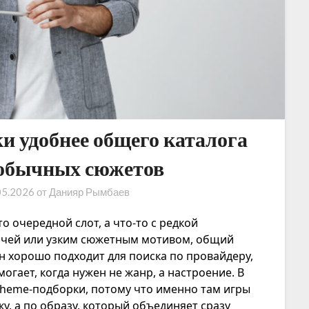
и удобнее общего каталога
еобычных сюжетов
05.2026
от
Данияр Рымбаев
то очередной слот, а что-то с редкой
ачей или узким сюжетным мотивом, общий
н хорошо подходит для поиска по провайдеру,
огает, когда нужен не жанр, а настроение. В
theme-подборки, потому что именно там игры
у, а по образу, который объединяет сразу