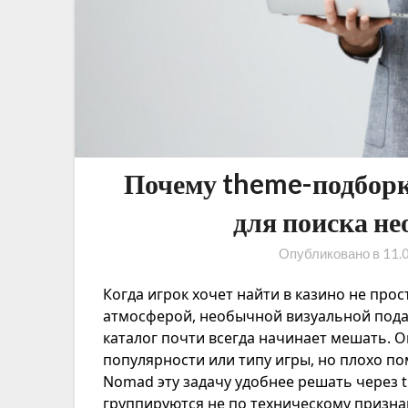
Почему theme-подборк
для поиска н
Опубликовано в
11.
Когда игрок хочет найти в казино не прос
атмосферой, необычной визуальной под
каталог почти всегда начинает мешать. О
популярности или типу игры, но плохо пом
Nomad эту задачу удобнее решать через 
группируются не по техническому признак