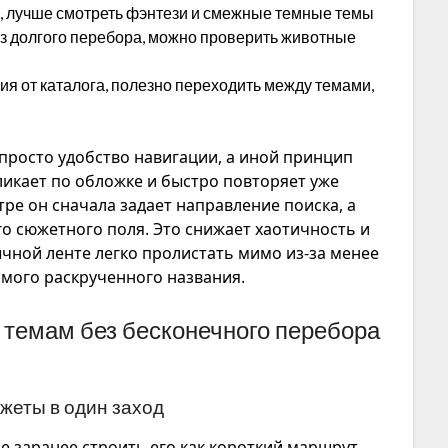
, лучше смотреть фэнтези и смежные темные темы
з долгого перебора, можно проверить животные
ия от каталога, полезно переходить между темами,
просто удобство навигации, а иной принцип
ликает по обложке и быстро повторяет уже
ре он сначала задает направление поиска, а
го сюжетного поля. Это снижает хаотичность и
ычной ленте легко пролистать мимо из-за менее
амого раскрученного названия.
 темам без бесконечного перебора
жеты в один заход
е заранее строить его как короткий маршрут.