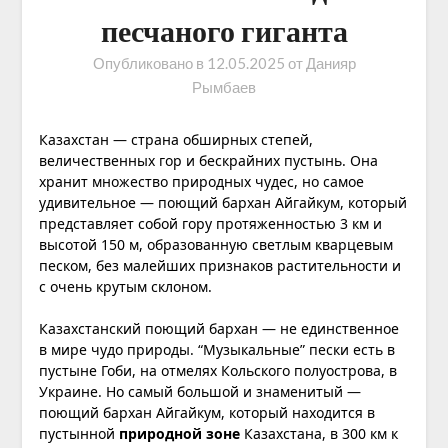
песчаного гиганта
Опубликовано в
12.05.2025
от
Данияр
Рымбаев
Казахстан — страна обширных степей,
величественных гор и бескрайних пустынь. Она
хранит множество природных чудес, но самое
удивительное — поющий бархан Айгайкум, который
представляет собой гору протяженностью 3 км и
высотой 150 м, образованную светлым кварцевым
песком, без малейших признаков растительности и
с очень крутым склоном.
Казахстанский поющий бархан — не единственное
в мире чудо природы. “Музыкальные” пески есть в
пустыне Гоби, на отмелях Кольского полуострова, в
Украине. Но самый большой и знаменитый —
поющий бархан Айгайкум, который находится в
пустынной
природной зоне
Казахстана, в 300 км к