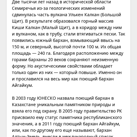
Две тысячи лет назад в исторической области
Семиречья из-за геологических изменений
сдвинулась часть вулкана Улькен Калкан (Большой
Щит). В результате образовался горный массив
Киши Калкан (Малый Щит), а в коридор между ним
и вулканом, как в трубу, стали втягиваться пески. Так
появились южный бархан, взмывающий ввысь на
150 м, и северный, высотой почти 100 м. Их общая
площадь — 240 га. Благодаря расположению между
горами барханы 20 веков сохраняют неизменную
форму. Но акустическими свойствами обладает
только один из них — который повыше. Именно он
и прославился на весь мир как поющий бархан
Айгайкум.
В 2003 году ЮНЕСКО назвала поющий бархан в
Казахстане уникальным памятником природы и
взяла его под охрану. В 2005 году правительство РК
присвоило ему статус памятника республиканского
значения, а в 2011 году поющий бархан Айгайкум,
или, как по-другому его еще называют, бархан
Алтын-Эмель, внесли в международный список