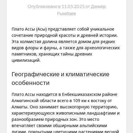
Опубликовано в
11.05.2025
от
Данияр
Рымбаев
Плато Ассы (Асы) представляет собой уникальное
сочетание природной красоты и древней истории.
Эта холмистая долина является домом для редких
видов флоры и фауны, а также для археологических
памятников, хранящих тайны древних
цивилизаций.
Географические и климатические
особенности
Плато Ассы находится в Енбекшиказахском районе
Алматинской области всего в 109 км к востоку от
Алматы. Оно занимает высокогорную территорию,
характеризующуюся живописными ландшафтами и
разнообразием природных зон. Это место
впечатляет своими обширными альпийскими
лугами, покрытыми цветущими растениями весной