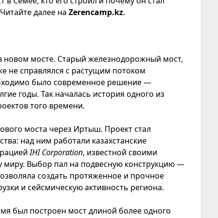
т в Семее, кто его строил и почему он стал
 Читайте далее на
Zerencamp.kz
.
 в новом мосте. Старый железнодорожный мост,
же не справлялся с растущим потоком
еобходимо было современное решение —
лгие годы. Так началась история одного из
оектов того времени.
 нового моста через Иртыш. Проект стал
тва: над ним работали казахстанские
орацией
IHI Corporation
, известной своими
 миру. Выбор пал на подвесную конструкцию —
 позволяла создать протяженное и прочное
узки и сейсмическую активность региона.
ремя был построен мост длиной более одного