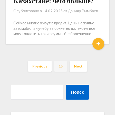
Казахстане: чего больше?
Опубликовано в
14.02.2025
от
Данияр Рымбаев
Сейчас многие живут в кредит. Цены на жилье,
автомобили и учебу высокие, но далеко не все
могут оплатить такие суммы безболезненно.
+
Previous
15
Next
Поиск