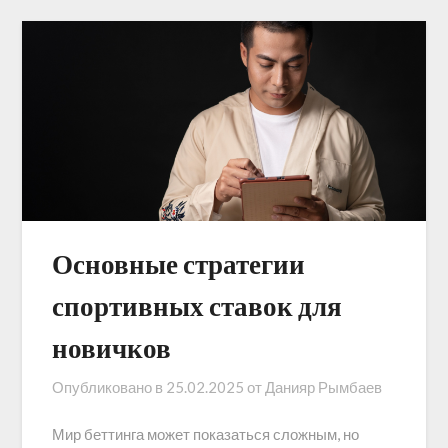
Основные стратегии
спортивных ставок для
новичков
Опубликовано в
25.02.2025
от
Данияр Рымбаев
Мир беттинга может показаться сложным, но