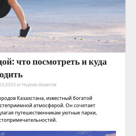
ой: что посмотреть и куда
ходить
03.2025
от
Нурлан Ахметов
ородов Казахстана, известный богатой
степриимной атмосферой. Он сочетает
длагая путешественникам уютные парки,
остопримечательностей.