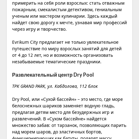
примерить на себя роли взрослых: стать отважным
пожарным, смекалистым детективом, гениальным
ученым или мастером кулинарии. Здесь каждый
найдет свою дорогу к мечте, узнавая мир профессий
через игру и творчество.
Evrikum City предлагает не только увлекательное
путешествие по миру взрослых занятий для детей
от 4 до 12 лет, но и возможность организовать
незабываемые тематические праздники.
Развлекательный центр Dry Pool
ТРК GRAND PARK, ул. ​Кабдолова, 1​12 блок
Dry Pool, или «Сухой бассейн» – это место, где море
белоснежных шариков заменяет водную гладь,
предлагая детям место для безудержных игр и
развлечений. В «Сухом бассейне» найдется
множество забав: от тарзанок, позволяющих парить
над морем шаров, до эластичных бортов,
функционирующих как батуты, подарят массу