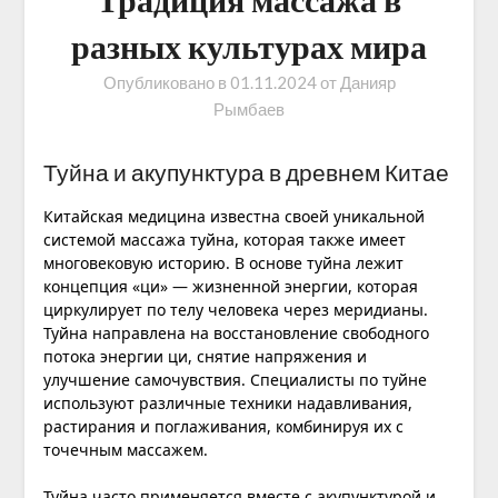
разных культурах мира
Опубликовано в
01.11.2024
от
Данияр
Рымбаев
Туйна и акупунктура в древнем Китае
Китайская медицина известна своей уникальной
системой массажа туйна, которая также имеет
многовековую историю. В основе туйна лежит
концепция «ци» — жизненной энергии, которая
циркулирует по телу человека через меридианы.
Туйна направлена на восстановление свободного
потока энергии ци, снятие напряжения и
улучшение самочувствия. Специалисты по туйне
используют различные техники надавливания,
растирания и поглаживания, комбинируя их с
точечным массажем.
Туйна часто применяется вместе с акупунктурой и