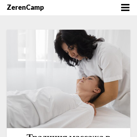
ZerenCamp
Традиция массажа в