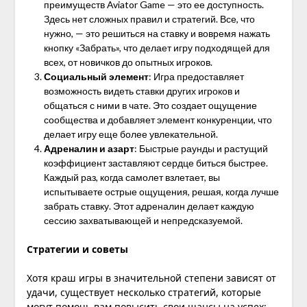
преимуществ Aviator Game — это ее доступность.
Здесь нет сложных правил и стратегий. Все, что
нужно, — это решиться на ставку и вовремя нажать
кнопку «Забрать», что делает игру подходящей для
всех, от новичков до опытных игроков.
Социальный элемент
: Игра предоставляет
возможность видеть ставки других игроков и
общаться с ними в чате. Это создает ощущение
сообщества и добавляет элемент конкуренции, что
делает игру еще более увлекательной.
Адреналин и азарт
: Быстрые раунды и растущий
коэффициент заставляют сердце биться быстрее.
Каждый раз, когда самолет взлетает, вы
испытываете острые ощущения, решая, когда лучше
забрать ставку. Этот адреналин делает каждую
сессию захватывающей и непредсказуемой.
Стратегии и советы
Хотя краш игры в значительной степени зависят от
удачи, существует несколько стратегий, которые
могут помочь вам повысить свои шансы на успех: