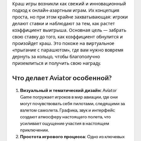
Краш игры возникли как свежий и инновационный
подход к онлайн-азартным играм. Их концепция
проста, но при этом крайне захватывающая: игроки
делают ставки и наблюдают за тем, как растет
коэффициент выигрыша. Основная цель — забрать
свою ставку до того, как коэффициент обнулится и
произойдет краш. Это похоже на виртуальное
«прыгание с парашютом», где вам нужно вовремя
дернуть за кольцо, чтобы благополучно
приземлиться и получить свою награду.
Что делает Aviator особенной?
Визуальный и тематический дизайн
: Aviator
Game погружает игроков в мир авиации, где они
могут почувствовать себя пилотами, следящими за
взлетом самолета. Графика, звук и интерфейс
создают атмосферу настоящего полета, что
усиливает ощущение участия в настоящем
приключении.
Простота игрового процесса
: Одно из ключевых