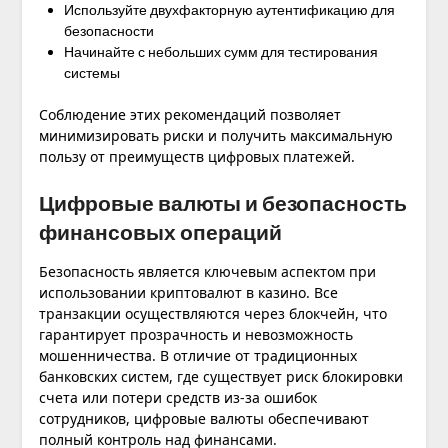
Используйте двухфакторную аутентификацию для
безопасности
Начинайте с небольших сумм для тестирования
системы
Соблюдение этих рекомендаций позволяет
минимизировать риски и получить максимальную
пользу от преимуществ цифровых платежей.
Цифровые валюты и безопасность
финансовых операций
Безопасность является ключевым аспектом при
использовании криптовалют в казино. Все
транзакции осуществляются через блокчейн, что
гарантирует прозрачность и невозможность
мошенничества. В отличие от традиционных
банковских систем, где существует риск блокировки
счета или потери средств из-за ошибок
сотрудников, цифровые валюты обеспечивают
полный контроль над финансами.