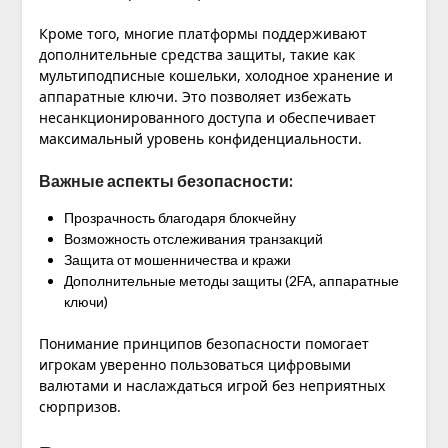
Кроме того, многие платформы поддерживают
дополнительные средства защиты, такие как
мультиподписные кошельки, холодное хранение и
аппаратные ключи. Это позволяет избежать
несанкционированного доступа и обеспечивает
максимальный уровень конфиденциальности.
Важные аспекты безопасности:
Прозрачность благодаря блокчейну
Возможность отслеживания транзакций
Защита от мошенничества и кражи
Дополнительные методы защиты (2FA, аппаратные
ключи)
Понимание принципов безопасности помогает
игрокам уверенно пользоваться цифровыми
валютами и наслаждаться игрой без неприятных
сюрпризов.