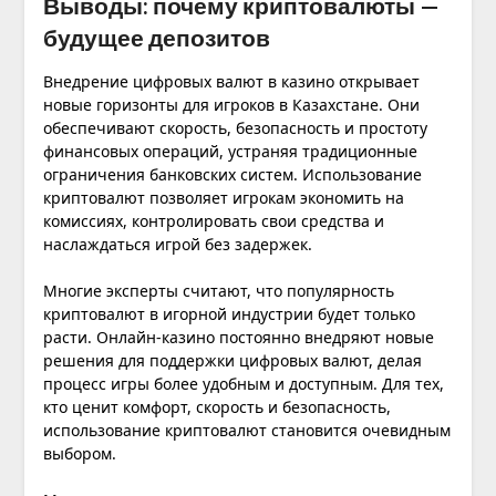
Выводы: почему криптовалюты —
будущее депозитов
Внедрение цифровых валют в казино открывает
новые горизонты для игроков в Казахстане. Они
обеспечивают скорость, безопасность и простоту
финансовых операций, устраняя традиционные
ограничения банковских систем. Использование
криптовалют позволяет игрокам экономить на
комиссиях, контролировать свои средства и
наслаждаться игрой без задержек.
Многие эксперты считают, что популярность
криптовалют в игорной индустрии будет только
расти. Онлайн-казино постоянно внедряют новые
решения для поддержки цифровых валют, делая
процесс игры более удобным и доступным. Для тех,
кто ценит комфорт, скорость и безопасность,
использование криптовалют становится очевидным
выбором.