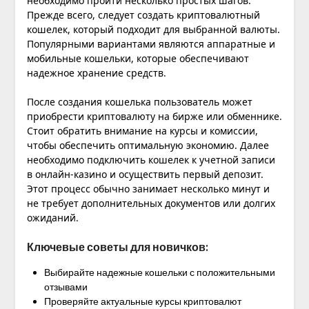
необходимо пройти несколько простых шагов.
Прежде всего, следует создать криптовалютный
кошелек, который подходит для выбранной валюты.
Популярными вариантами являются аппаратные и
мобильные кошельки, которые обеспечивают
надежное хранение средств.
После создания кошелька пользователь может
приобрести криптовалюту на бирже или обменнике.
Стоит обратить внимание на курсы и комиссии,
чтобы обеспечить оптимальную экономию. Далее
необходимо подключить кошелек к учетной записи
в онлайн-казино и осуществить первый депозит.
Этот процесс обычно занимает несколько минут и
не требует дополнительных документов или долгих
ожиданий.
Ключевые советы для новичков:
Выбирайте надежные кошельки с положительными
отзывами
Проверяйте актуальные курсы криптовалют