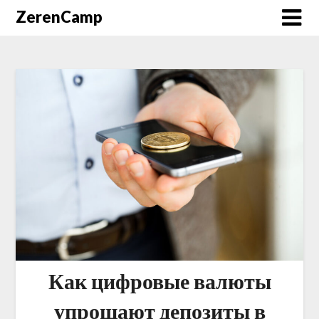
ZerenCamp
Как цифровые валюты
упрощают депозиты в