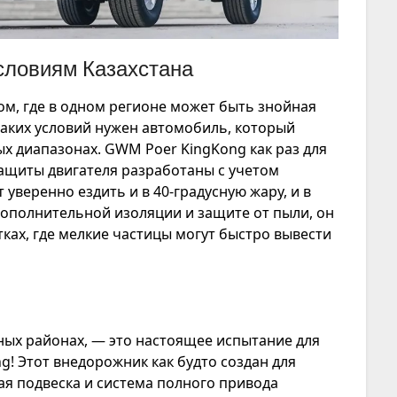
словиям Казахстана
ом, где в одном регионе может быть знойная
таких условий нужен автомобиль, который
х диапазонах. GWM Poer KingKong как раз для
защиты двигателя разработаны с учетом
уверенно ездить и в 40-градусную жару, и в
дополнительной изоляции и защите от пыли, он
тках, где мелкие частицы могут быстро вывести
нных районах, — это настоящее испытание для
g! Этот внедорожник как будто создан для
ая подвеска и система полного привода