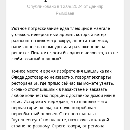
Опубликовано в
12.08.2024
от
Данияр
Рымбаев
Уютное потрескивание едва тлеющих в мангале
угольков, невероятный аромат, который ветер
разносит на километр вокруг, аппетитное мясо,
нанизанное на шампуры или разложенное на
решетке. Покажите, хотя бы одного человека, кто не
любит сочный шашлык?
Точное место и время изобретения шашлыка как
блюда достоверно неизвестно, говорят эксперты
ресторана SF, где прямо сейчас вы можете узнать,
сколько стоит шашлык в Казахстане
и заказать
любое количество порций с доставкой домой или в
офис. Историки утверждают, что шашлык – это
первая горячая еда, которую попробовал
первобытный человек. С тех пор шашлык
“путешествует” по планете, называясь в каждой
стране по-разному. Строго говоря, от региона