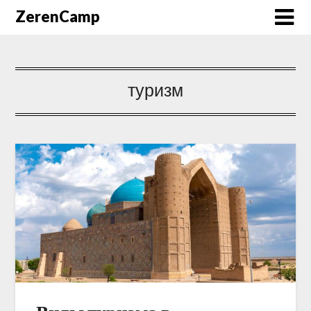
ZerenCamp
туризм