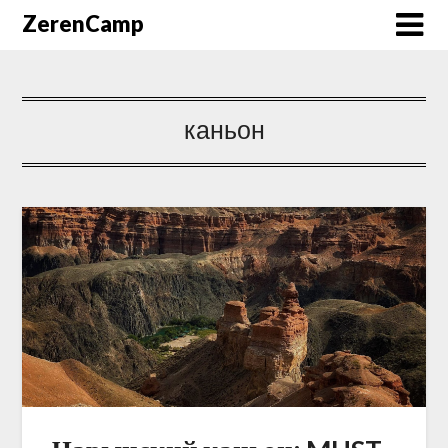
ZerenCamp
каньон